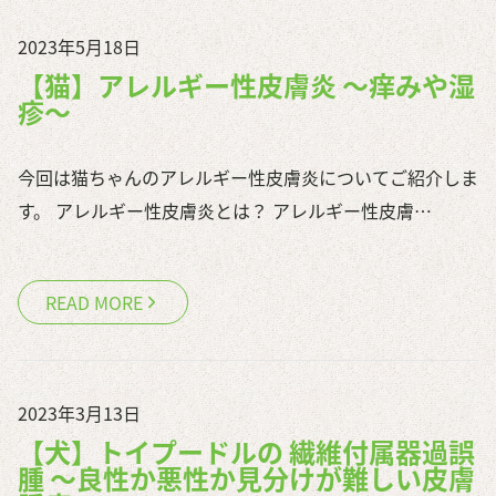
腎・泌尿器
歯
2023年5月18日
腫瘍
【猫】アレルギー性皮膚炎 ～痒みや湿
疹～
一般外科
避妊・去勢
今回は猫ちゃんのアレルギー性皮膚炎についてご紹介しま
予防/健康管理
す。 アレルギー性皮膚炎とは？ アレルギー性皮膚…
予防医療
健康診断
READ MORE
マイクロチップ
初めて家族を迎える方へ
ペットサービス
2023年3月13日
トリミング
【犬】トイプードルの 繊維付属器過誤
腫 ～良性か悪性か見分けが難しい皮膚
ペットホテル