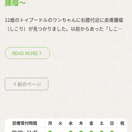
腫瘤～
日常ケア
アクセス・診療時間
12歳のトイプードルのワンちゃんに右膝付近に皮膚腫瘤
（しこり）が見つかりました。以前からあった「しこ…
プライバシーポリシー
READ MORE
前のページ
診療受付時間
月
火
水
木
金
土
日
祝