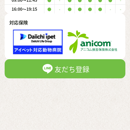
09:00〜11:45
●
-
●
●
●
●
●
-
16:00〜19:15
●
-
●
●
●
●
-
-
対応保険
友だち登録