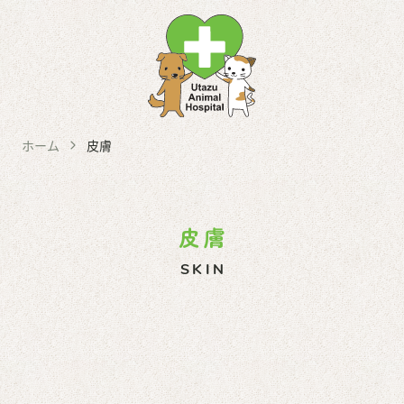
コ
ホーム
ン
テ
当院について
ン
はじめてご来院の方へ
ツ
受診の流れ
ホーム
皮膚
へ
院長紹介
ス
施設紹介・機器紹介
キ
猫にやさしい病院
ッ
皮膚
求人情報
プ
SKIN
診療案内
総合内科
消化器
皮膚／耳