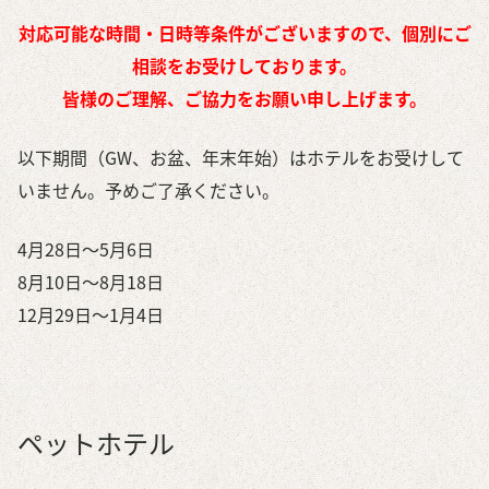
腎・泌尿器
対応可能な時間・日時等条件がございますので、個別にご
歯
相談をお受けしております。
腫瘍
皆様のご理解、ご協力をお願い申し上げます。
一般外科
避妊・去勢
以下期間（GW、お盆、年末年始）はホテルをお受けして
予防/健康管理
いません。予めご了承ください。
予防医療
4月28日～5月6日
健康診断
8月10日～8月18日
マイクロチップ
12月29日～1月4日
初めて家族を迎える方へ
ペットサービス
ペットホテル
トリミング
ペットホテル