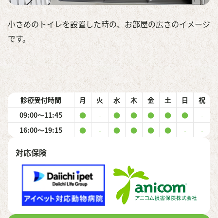
小さめのトイレを設置した時の、お部屋の広さのイメージ
です。
診療受付時間
月
火
水
木
金
土
日
祝
09:00〜11:45
●
-
●
●
●
●
●
-
16:00〜19:15
●
-
●
●
●
●
-
-
対応保険