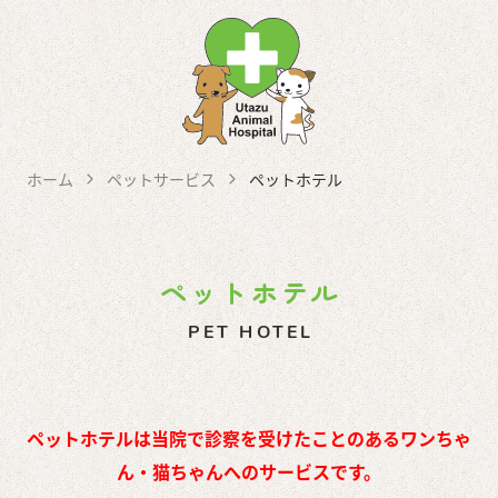
コ
ホーム
ン
テ
当院について
ン
はじめてご来院の方へ
ツ
受診の流れ
ホーム
ペットサービス
ペットホテル
へ
院長紹介
ス
施設紹介・機器紹介
キ
猫にやさしい病院
ッ
ペットホテル
求人情報
プ
PET HOTEL
診療案内
総合内科
ペットホテルは当院で診察を受けたことのあるワンちゃ
消化器
ん・猫ちゃんへのサービスです。
皮膚／耳